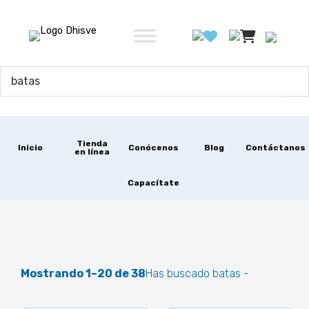
Ir
al
contenido
Tienda
Inicio
Conócenos
Blog
Contáctanos
en línea
Capacítate
Mostrando 1–20 de 38
Has buscado batas -