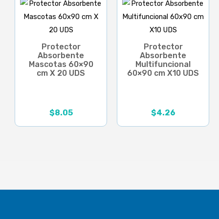
$18.69.
$15.51.
$6.01
Protector
Protector
Absorbente
Absorbente
Mascotas 60×90
Multifuncional
cm X 20 UDS
60×90 cm X10 UDS
$
8.05
$
4.26