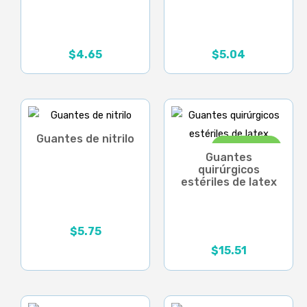
$
4.65
$
5.04
Guantes de nitrilo
¡Oferta!
Guantes
quirúrgicos
estériles de latex
$
5.75
Rango
$
15.51
de
El
El
precios:
precio
precio
desde
original
actual
$5.75
era:
es:
hasta