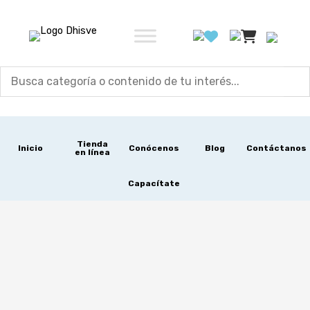
Ir
al
contenido
Tienda
Inicio
Conócenos
Blog
Contáctanos
en línea
Capacítate