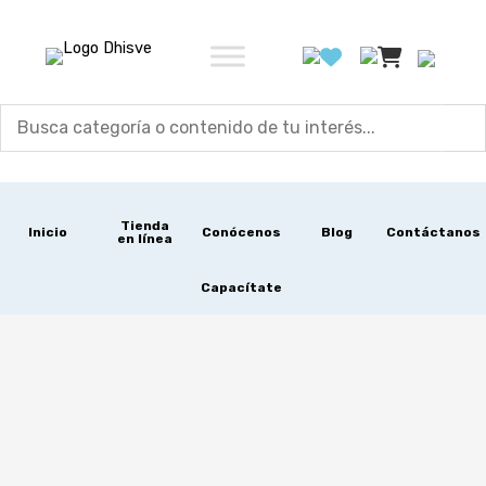
Ir
al
contenido
Tienda
Inicio
Conócenos
Blog
Contáctanos
en línea
Capacítate