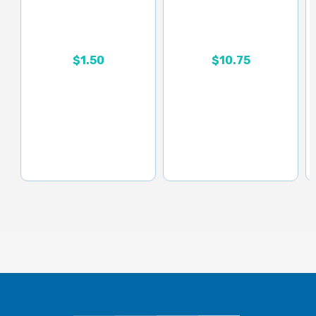
Rango de precios: desd
$
1.50
$
10.75