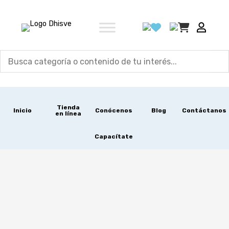
Ir
al
contenido
Tienda
Inicio
Conócenos
Blog
Contáctanos
en línea
Capacítate