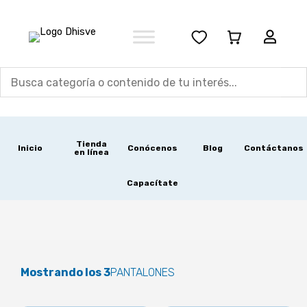
Ir
al
contenido
Tienda
Inicio
Conócenos
Blog
Contáctanos
en línea
Capacítate
Mostrando los 3
PANTALONES