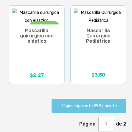
¡Oferta!
Mascarilla
Mascarilla
quirúrgica con
Quirúrgica
elástico
Pediátrica
$
3.50
$
2.27
El
El
precio
precio
original
actual
era:
es:
$3.25.
$2.27.
Página siguiente
Página
1
de 2