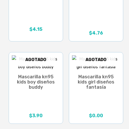
$
4.15
$
4.76
El
El
precio
precio
original
actual
era:
es:
$6.80.
$4.76.
AGOTADO
AGOTADO
Mascarilla kn95
Mascarilla kn95
kids boy diseños
kids girl diseños
buddy
fantasía
$
3.90
$
0.00