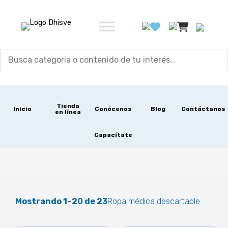
Ir
al
contenido
Tienda
Inicio
Conócenos
Blog
Contáctanos
en línea
Capacítate
Mostrando 1–20 de 23
Ropa médica descartable