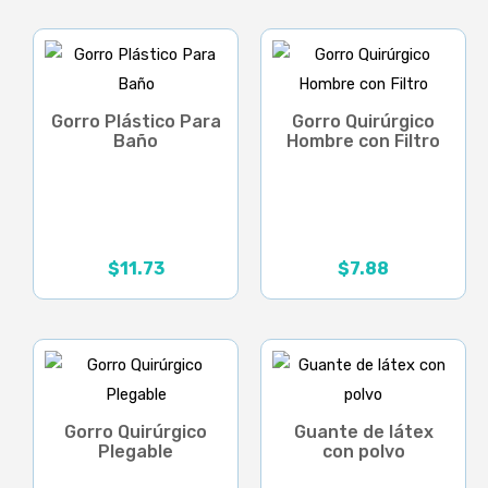
desde
$10.75
hasta
$15.75
Gorro Plástico Para
Gorro Quirúrgico
Baño
Hombre con Filtro
$
11.73
$
7.88
Gorro Quirúrgico
Guante de látex
Plegable
con polvo