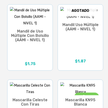
desde
$5.75
hasta
AGOTADO
$6.01
Mandil Uso Múltiple
(AAMI – NIVEL 1)
Mandil de Uso
Múltiple Con Bolsillo
(AAMI – NIVEL 1)
$
1.87
Rango
$
1.75
de
precios:
desde
$1.87
hasta
$2.02
¡Oferta!
Mascarilla Celeste
Mascarilla KN95
Con Tiras
Blanca