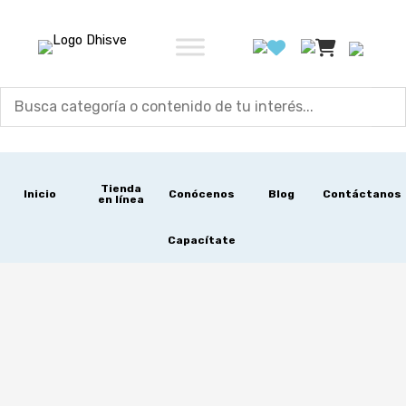
Ir
al
contenido
Tienda
Inicio
Conócenos
Blog
Contáctanos
en línea
Capacítate