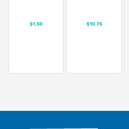
Rango de precios: desd
$
1.50
$
10.75