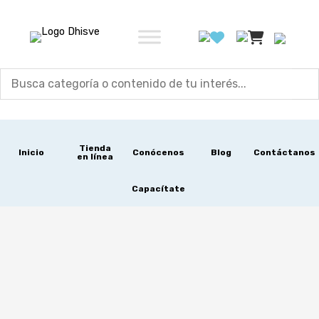
Ir
al
contenido
Tienda
Inicio
Conócenos
Blog
Contáctanos
en línea
Capacítate