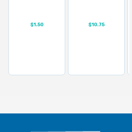
Rango de precios: desd
$
1.50
$
10.75