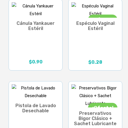
¡Oferta!
Cánula Yankauer
Espéculo Vaginal
Estéril
Estéril
$
0.90
$
0.28
El
El
precio
precio
original
actual
era:
es:
$0.40.
$0.28.
Pistola de Lavado
¡Oferta!
Desechable
Preservativos
Bigor Clásico +
Sachet Lubricante