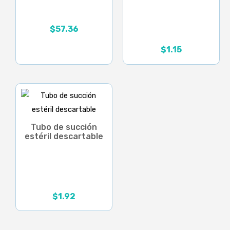
$
57.36
$
1.15
El
El
precio
precio
original
actual
era:
es:
$2.30.
$1.15.
Tubo de succión
estéril descartable
$
1.92