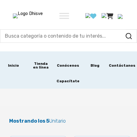
Ir
al
contenido
Tienda
Inicio
Conócenos
Blog
Contáctanos
en línea
Capacítate
Mostrando los 5
Unitario