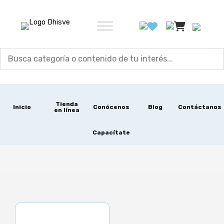
Ir
al
contenido
Tienda
Inicio
Conócenos
Blog
Contáctanos
en línea
Capacítate