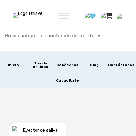
Ir
al
contenido
Tienda
Inicio
Conócenos
Blog
Contáctanos
en línea
Capacítate