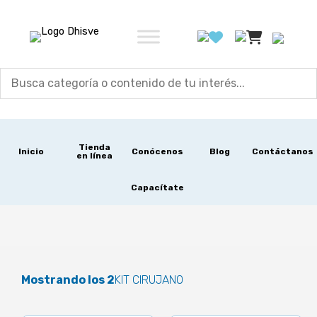
Ir
al
contenido
Tienda
Inicio
Conócenos
Blog
Contáctanos
en línea
Capacítate
Mostrando los 2
KIT CIRUJANO