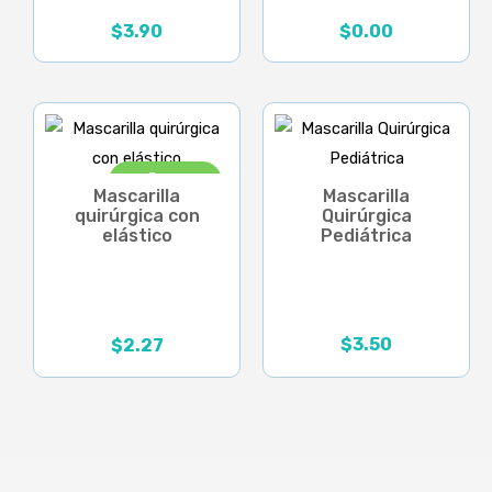
$
3.90
$
0.00
¡Oferta!
Mascarilla
Mascarilla
quirúrgica con
Quirúrgica
elástico
Pediátrica
$
3.50
$
2.27
El
El
precio
precio
original
actual
era:
es:
$3.25.
$2.27.