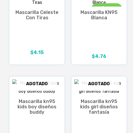
¡Oferta!
Mascarilla Celeste
Mascarilla KN95
Con Tiras
Blanca
$
4.15
$
4.76
El
El
precio
precio
original
actual
era:
es:
$6.80.
$4.76.
AGOTADO
AGOTADO
Mascarilla kn95
Mascarilla kn95
kids boy diseños
kids girl diseños
buddy
fantasía