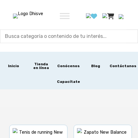
Ir
al
contenido
Tienda
Inicio
Conócenos
Blog
Contáctanos
en línea
Capacítate