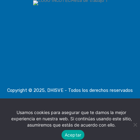
Copyright © 2025, DHISVE - Todos los derechos reservados
Política de tratamiento de datos personales
|
Términos y
Usamos cookies para asegurar que te damos la mejor
condiciones, devoluciones
experiencia en nuestra web. Si continúas usando este sitio,
asumiremos que estás de acuerdo con ello.
Aceptar
Mostrando los 3
zapatos