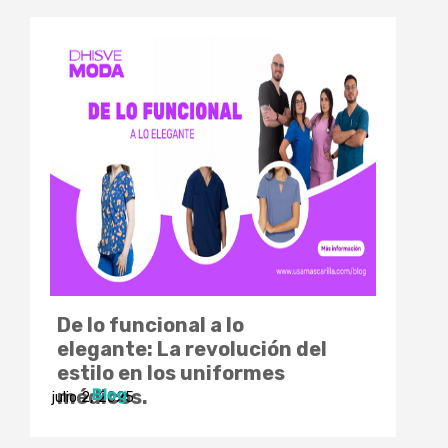
De lo funcional a lo
elegante: La revolución del
estilo en los uniformes
Blog
médicos.
julio 2, 2025