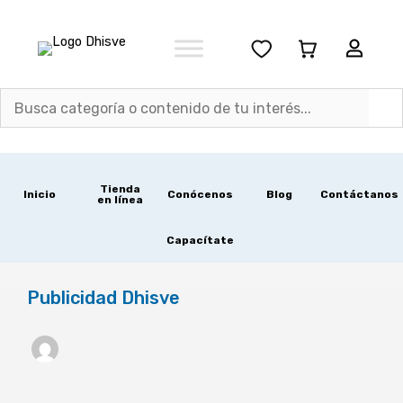
Ir
al
contenido
Tienda
Inicio
Conócenos
Blog
Contáctanos
en línea
Capacítate
Publicidad Dhisve