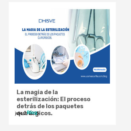
La magia de la
esterilización: El proceso
detrás de los paquetes
Blog
quirúrgicos.
julio 2, 2025