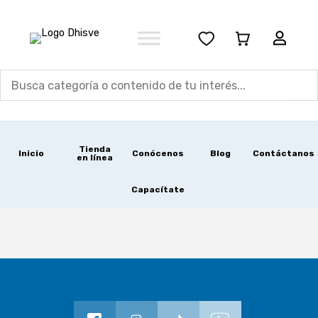
Ir
al
contenido
Tienda
Inicio
Conócenos
Blog
Contáctanos
en línea
Capacítate