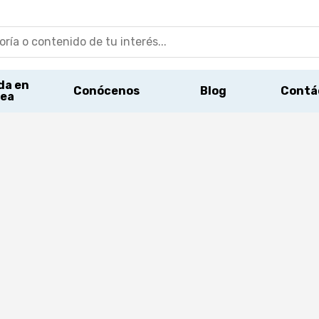
da en
Conócenos
Blog
Contá
nea