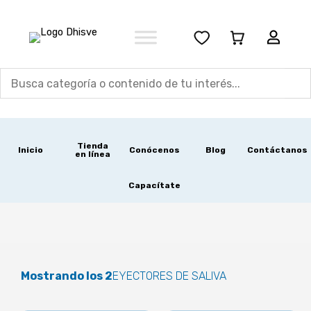
Ir
al
contenido
Tienda
Inicio
Conócenos
Blog
Contáctanos
en línea
Capacítate
Mostrando los 2
EYECTORES DE SALIVA