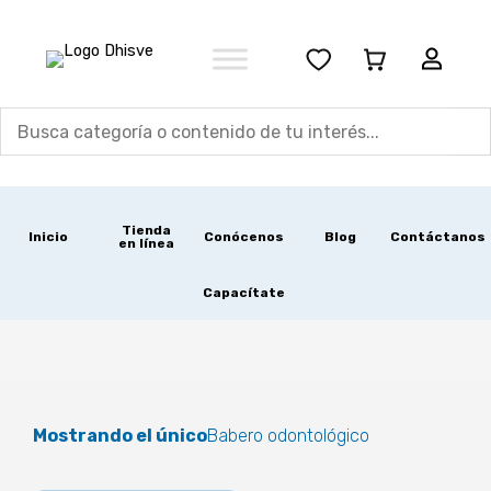
Ir
al
contenido
Tienda
Inicio
Conócenos
Blog
Contáctanos
en línea
Capacítate
Mostrando el único
Babero odontológico