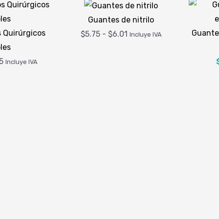
Guantes de nitrilo
 Quirúrgicos
Guantes
Rango
$
5.75
-
$
6.01
Incluye IVA
les
de
Rango
E
5
precios:
Incluye IVA
de
desde
precios:
$5.75
desde
hasta
$10.75
$6.01
hasta
$15.75