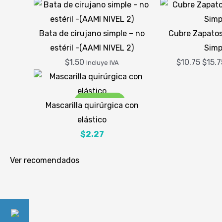
Bata de cirujano simple – no
Cubre Zapatos
estéril -(AAMI NIVEL 2)
Simp
$
1.50
$
10.75
$
15.7
Incluye IVA
¡Oferta!
Sale!
Mascarilla quirúrgica con
elástico
El
El
$
2.27
precio
precio
Ver recomendados
original
actual
era:
es:
$3.25.
$2.27.