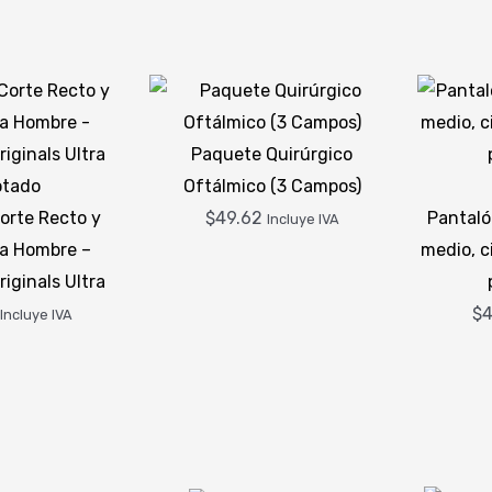
Paquete Quirúrgico
otado
Oftálmico (3 Campos)
orte Recto y
$
49.62
Pantaló
Incluye IVA
ra Hombre –
medio, c
iginals Ultra
$
4
Incluye IVA