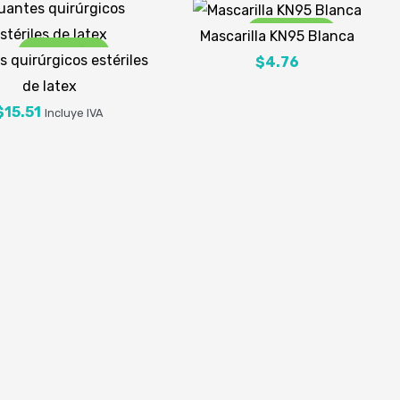
¡Oferta!
Sale!
Mascarilla KN95 Blanca
¡Oferta!
Sale!
 quirúrgicos estériles
El
El
$
4.76
de latex
precio
precio
l
El
$
15.51
original
actual
Incluye IVA
precio
precio
era:
es:
original
actual
$6.80.
$4.76.
era:
es:
$18.69.
$15.51.