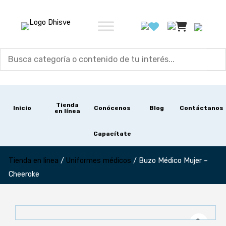
Ir
al
contenido
Tienda
Inicio
Conócenos
Blog
Contáctanos
en línea
Capacítate
Tienda en linea
/
Uniformes médicos
/
Buzo Médico Mujer –
Cheeroke