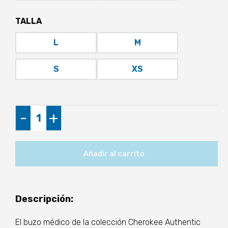
TALLA
L
M
S
XS
Buzo
-
+
Médico
Mujer
-
Añadir al carrito
Cheeroke
cantidad
Descripción:
El buzo médico de la colección Cherokee Authentic