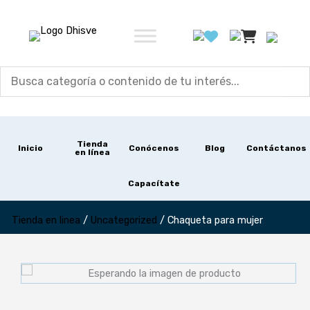
Ir
al
contenido
Tienda
Inicio
Conócenos
Blog
Contáctanos
en línea
Capacítate
Tienda en linea
/
Uncategorized
/
Chaqueta para mujer