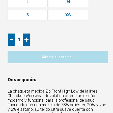
L
M
S
XS
Chaqueta
-
+
para
mujer
cantidad
Añadir al carrito
Descripción:
La chaqueta médica Zip Front High Low de la línea
Cherokee Workwear Revolution ofrece un diseño
moderno y funcional para la profesional de salud.
Fabricada con una mezcla de 78% poliéster, 20% rayón
y 2% elastano, su tejido ultra suave cuenta con