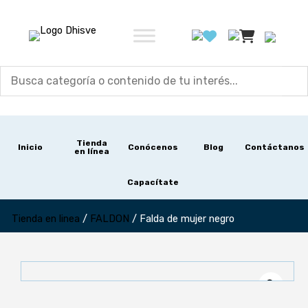
Ir
al
contenido
Tienda
Inicio
Conócenos
Blog
Contáctanos
en línea
Capacítate
Tienda en linea
/
FALDON
/
Falda de mujer negro