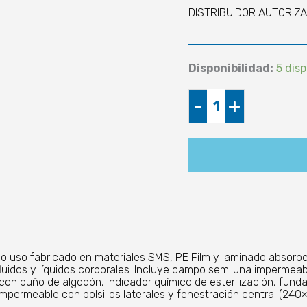
DISTRIBUIDOR AUTORIZA
Disponibilidad:
5 dis
Paquete
-
+
Quirúrgico
Catarata
Estéril
cantidad
olo uso fabricado en materiales SMS, PE Film y laminado absorb
fluidos y líquidos corporales. Incluye campo semiluna impermea
con puño de algodón, indicador químico de esterilización, fun
mpermeable con bolsillos laterales y fenestración central (24