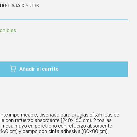
DO: CAJA X 5 UDS
ponibles
Añadir al carrito
ente impermeable, diseñado para cirugías oftálmicas de
ble con refuerzo absorbente (240×160 cm), 2 toallas
da mesa mayo en polietileno con refuerzo absorbente
0×160 cm) y campo con cinta adhesiva (80×80 cm).