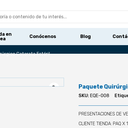
da en
Conócenos
Blog
Contá
nea
úrgico Catarata Estéril
Paquete Quirúrgi
SKU:
EQE-008
Etiqu
PRESENTACIONES DE VE
CLIENTE TIENDA: PAQ X 