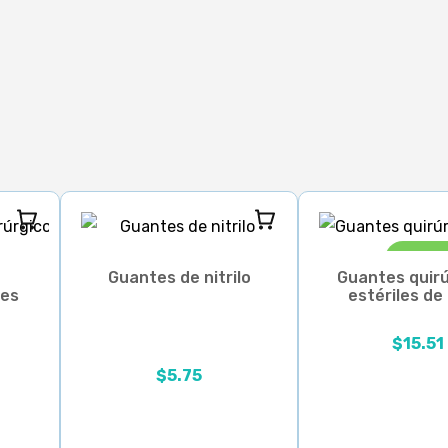
¡Ofer
s
Guantes de nitrilo
Guantes quirú
les
estériles de
$
15.51
El precio origi
El precio actua
 desde $10.75 hasta $15.75
Rango de precios: desde $5.75 hasta $6.01
$
5.75