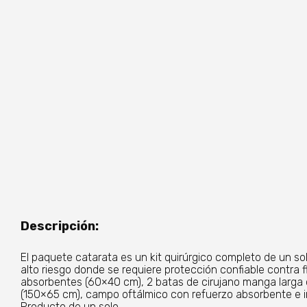
Descripción:
El paquete catarata es un kit quirúrgico completo de un s
alto riesgo donde se requiere protección confiable contra 
absorbentes (60×40 cm), 2 batas de cirujano manga larga 
(150×65 cm), campo oftálmico con refuerzo absorbente e i
Producto de un solo