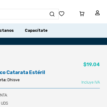
ctanos
Capacítate
$
19.04
co Catarata Estéril
eta:
Dhisve
Incluye IVA
NTA:
1 UDS