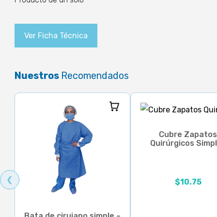
Ver Ficha Técnica
Nuestros
Recomendados
Cubre Zapato
Quirúrgicos Simp
Rango de precios:
❮
$
10.75
Bata de cirujano simple –