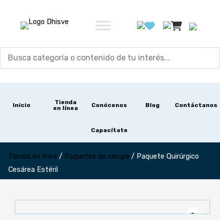
Ir
al
contenido
Tienda
Inicio
Conócenos
Blog
Contáctanos
en línea
Capacítate
Tienda en linea
/
Paquetes de cirugía
/
Paquete Quirúrgico
Cesárea Estéril