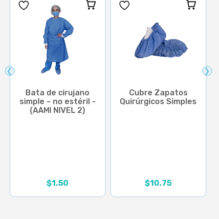
❮
❯
Bata de cirujano
Cubre Zapatos
simple – no estéril -
Quirúrgicos Simples
(AAMI NIVEL 2)
Rango de precios: desd
$
1.50
$
10.75