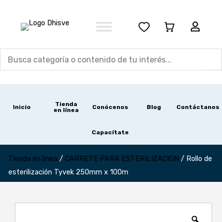
Ir
al
contenido
Tienda
Inicio
Conócenos
Blog
Contáctanos
en línea
Capacítate
Tienda en linea
/
CARRETE PARA ESTERILIZACION
/
Rollo de
esterilización Tyvek 250mm x 100m