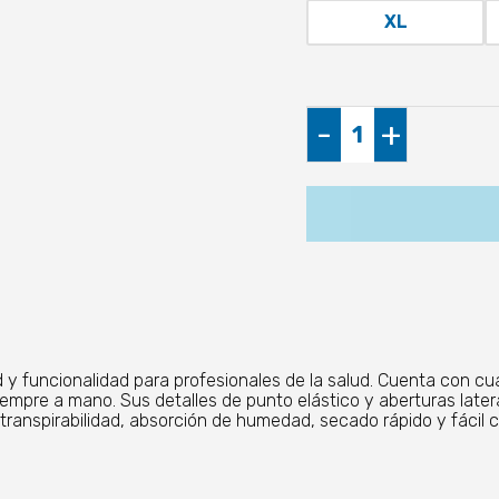
XL
Top
-
+
Médico
-
Healing
Hands
HH
Works
cantidad
uncionalidad para profesionales de la salud. Cuenta con cuatro 
iempre a mano. Sus detalles de punto elástico y aberturas latera
 transpirabilidad, absorción de humedad, secado rápido y fácil 