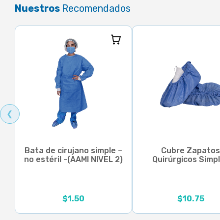
Nuestros
Recomendados
❮
Bata de cirujano simple –
Cubre Zapato
no estéril -(AAMI NIVEL 2)
Quirúrgicos Simp
Rango de precios:
$
1.50
$
10.75