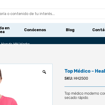
da en
Conócenos
Blog
Contá
nea
g Hands HH Works
Top Médico – Hea
SKU:
HH2500
Top médico moderno con c
secado rápido.