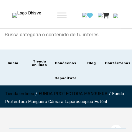
Ir
al
contenido
Tienda
Inicio
Conócenos
Blog
Contáctanos
en línea
Capacítate
Tienda en linea
/
FUNDA PROTECTORA MANGUERA
/
Funda
Protectora Manguera Cámara Laparoscópica Estéril