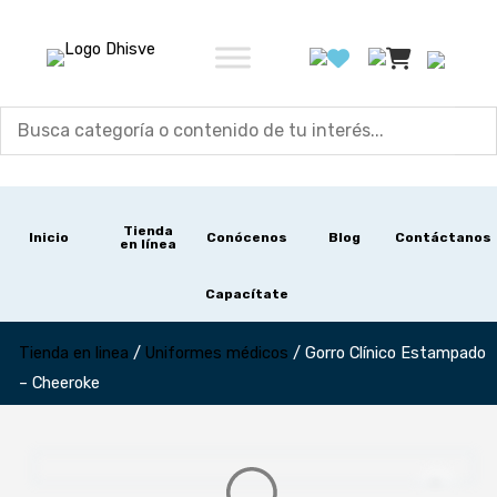
Ir
al
contenido
Tienda
Inicio
Conócenos
Blog
Contáctanos
en línea
Capacítate
Tienda en linea
/
Uniformes médicos
/
Gorro Clínico Estampado
– Cheeroke