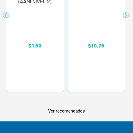
(AAMI NIVEL 2)
❮
❯
Rango de precios: desd
$
1.50
$
10.75
Ver recomendados