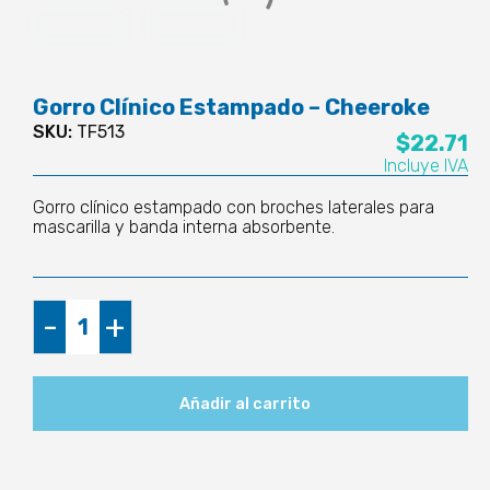
Gorro Clínico Estampado – Cheeroke
SKU:
TF513
$
22.71
Incluye IVA
Gorro clínico estampado con broches laterales para
mascarilla y banda interna absorbente.
Gorro
-
+
Clínico
Estampado
-
Añadir al carrito
Cheeroke
cantidad