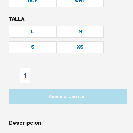
ROY
WHT
TALLA
L
M
S
XS
Chaqueta
Médica
-
Cherokee
Añadir al carrito
Originals
Ultra
cantidad
Descripción: