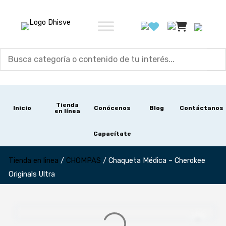
Ir
al
contenido
Tienda
Inicio
Conócenos
Blog
Contáctanos
en línea
Capacítate
Tienda en linea
/
CHOMPAS
/
Chaqueta Médica – Cherokee
Originals Ultra