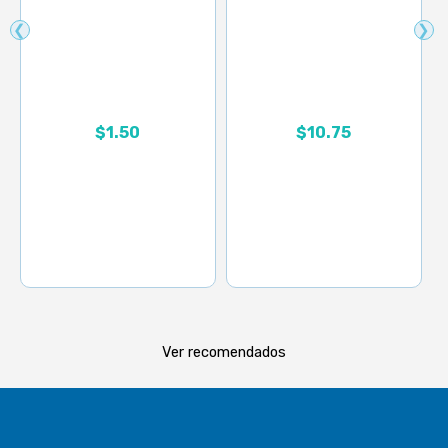
❮
❯
Rango de precios: desd
$
1.50
$
10.75
Ver recomendados