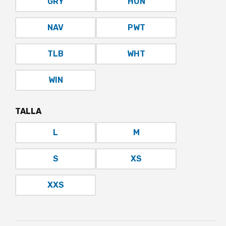
GRY
HUN
NAV
PWT
TLB
WHT
WIN
TALLA
L
M
S
XS
XXS