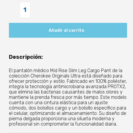
Pantalón
cargo
mujer
-
Añadir al carrito
Cherokee
Originals
Ultra
Descripción:
cantidad
El pantalón médico Mid Rise Slim Leg Cargo Pant de la
colección Cherokee Originals Ultra está diseñado para
ofrecer protección y estilo. Fabricado en 100% poliéster,
integra la tecnología antimicrobiana avanzada PROTX2,
que elimina las bacterias causantes de malos olores y
mantiene la prenda fresca por más tiempo. Este modelo
cuenta con una cintura elástica para un ajuste
cómodo, dos bolsillos cargo y un bolsillo específico para
el celular, optimizando el almacenamiento. Su diseño de
pierna delgada proporciona una silueta moderna y
profesional sin comprometer la funcionalidad diaria..