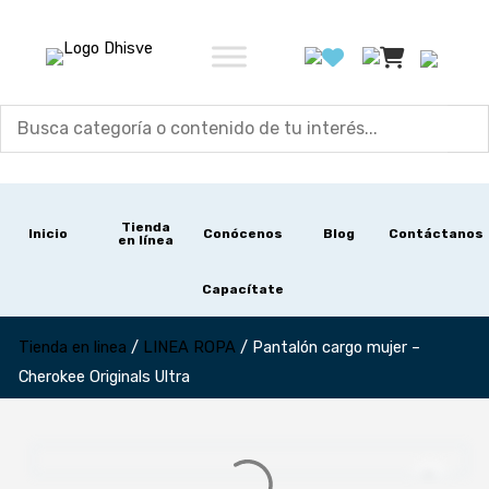
Ir
al
contenido
Tienda
Inicio
Conócenos
Blog
Contáctanos
en línea
Capacítate
Tienda en linea
/
LINEA ROPA
/
Pantalón cargo mujer –
Cherokee Originals Ultra