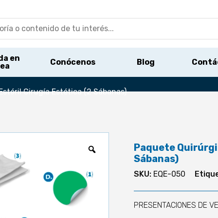
da en
Conócenos
Blog
Contá
nea
stéril Cirugía Estética (2 Sábanas)
Paquete Quirúrgic
Sábanas)
SKU:
EQE-050
Etiqu
PRESENTACIONES DE VE