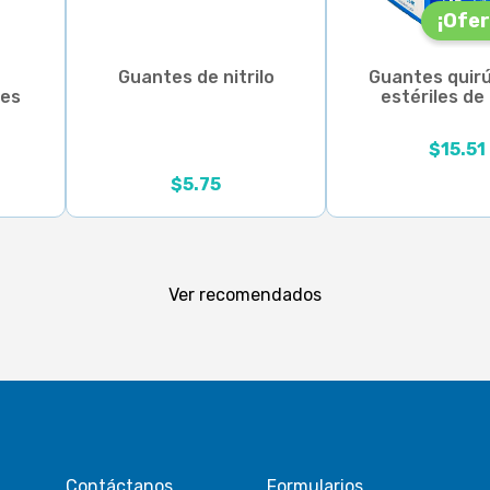
¡Ofer
s
Guantes de nitrilo
Guantes quirú
les
estériles de
$
15.51
El precio origi
El precio actua
 desde $10.75 hasta $15.75
Rango de precios: desde $5.75 hasta $6.01
$
5.75
Ver recomendados
Contáctanos
Formularios