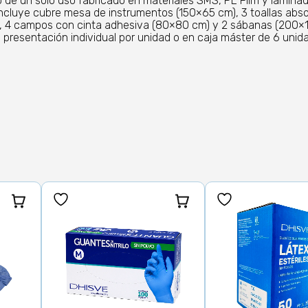
eto de un solo uso fabricado en materiales SMS, PE Film y lami
 Incluye cubre mesa de instrumentos (150×65 cm), 3 toallas abs
), 4 campos con cinta adhesiva (80×80 cm) y 2 sábanas (200×1
 presentación individual por unidad o en caja máster de 6 unid