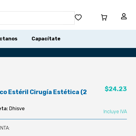
ctanos
Capacítate
$
24.23
o Estéril Cirugía Estética (2
eta:
Dhisve
Incluye IVA
NTA: