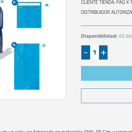
CLIENTE TIENDA: PAQ X 
DISTRIBUIDOR AUTORIZA
Disponibilidad:
63 di
Paquete
-
+
Quirúrgico
Estéril
Cirugía
Estética
(2
Sábanas)
cantidad