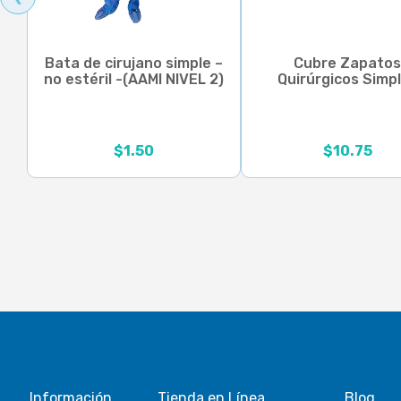
Bata de cirujano simple –
Cubre Zapato
no estéril -(AAMI NIVEL 2)
Quirúrgicos Simp
Rango de precios:
$
1.50
$
10.75
Información
Tienda en Línea
Blog