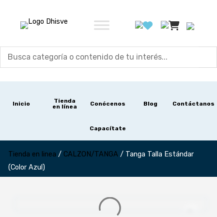
Ir
al
contenido
Tienda
Inicio
Conócenos
Blog
Contáctanos
en línea
Capacítate
Tienda en linea
/
CALZON/TANGA
/
Tanga Talla Estándar
(Color Azul)