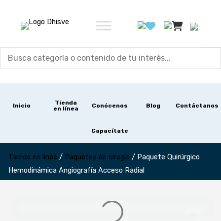
Ir
al
contenido
Tienda
Inicio
Conócenos
Blog
Contáctanos
en línea
Capacítate
Tienda en linea
/
Paquetes de cirugía
/
Paquete Quirúrgico
Hemodinámica Angiografía Acceso Radial