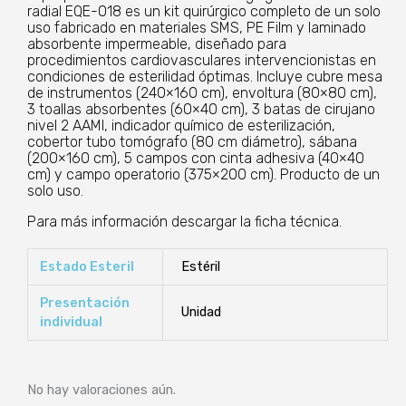
radial EQE-018 es un kit quirúrgico completo de un solo
uso fabricado en materiales SMS, PE Film y laminado
absorbente impermeable, diseñado para
procedimientos cardiovasculares intervencionistas en
condiciones de esterilidad óptimas. Incluye cubre mesa
de instrumentos (240×160 cm), envoltura (80×80 cm),
3 toallas absorbentes (60×40 cm), 3 batas de cirujano
nivel 2 AAMI, indicador químico de esterilización,
cobertor tubo tomógrafo (80 cm diámetro), sábana
(200×160 cm), 5 campos con cinta adhesiva (40×40
cm) y campo operatorio (375×200 cm). Producto de un
solo uso.
Para más información descargar la ficha técnica.
Estado Esteril
Estéril
Presentación
Unidad
individual
No hay valoraciones aún.